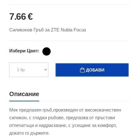
7.66 €
Силиконов Гръб за ZTE Nubia Focus
Избери Цвят:
ДОБАВИ
Описание
Мек предпазен гръб,произведен от висококачествен
силикон, с гладки ръбове, предпазва от пръстови
отпечатъци и надраскване, с усещане за комфорт,
докато го държите.