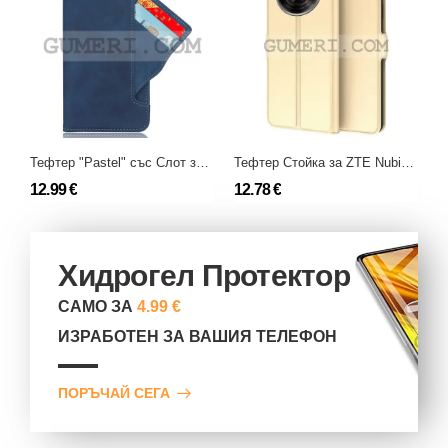
Тефтер "Pastel" със Слот за Карти за ZTE Nubia Focus
Тефтер Стойка за ZTE Nubia Focus
12.99 €
12.78 €
1
Хидрогел Протектор
САМО ЗА
4.99 €
ИЗРАБОТЕН ЗА ВАШИЯ ТЕЛЕФОН
ПОРЪЧАЙ СЕГА