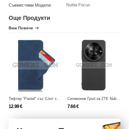
Nubia Focus
Съвместими Модели
Още Продукти
Виж Повече
Тефтер "Pastel" със Слот за Карти за ZTE Nubia Focus
Силиконов Гръб за ZTE Nubia Focus
12.99 €
7.66 €
1