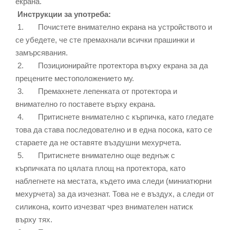
екрана.
Инструкции за употреба:
1. Почистете внимателно екрана на устройството и
се убедете, че сте премахнали всички прашинки и
замърсявания.
2. Позиционирайте протектора върху екрана за да
прецените местоположението му.
3. Премахнете лепенката от протектора и
внимателно го поставете върху екрана.
4. Притиснете внимателно с кърпичка, като гледате
това да става последователно и в една посока, като се
стараете да не оставяте въздушни мехурчета.
5. Притиснете внимателно още веднъж с
кърпичката по цялата площ на протектора, като
наблегнете на местата, където има следи (миниатюрни
мехурчета) за да изчезнат. Това не е въздух, а следи от
силикона, които изчезват чрез внимателен натиск
върху тях.