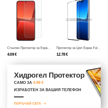
Стъклен Протектор за Екран за Xiaomi 13
Протектор за Цял Екран Full Glue за Xiaomi 13 Lite
4.09 €
12.78 €
9
Хидрогел Протектор
САМО ЗА
4.99 €
ИЗРАБОТЕН ЗА ВАШИЯ ТЕЛЕФОН
ПОРЪЧАЙ СЕГА