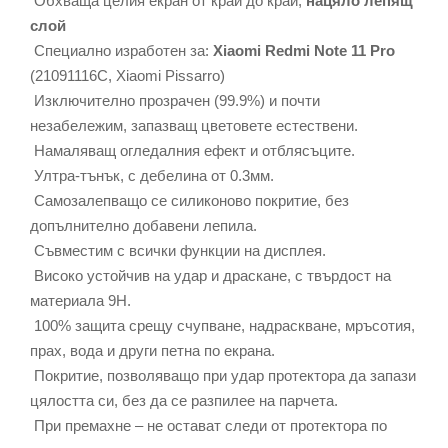
Обхваща целия екран от край до край,
нацяло лепящ
слой
Специално изработен за:
Xiaomi Redmi Note 11 Pro
(21091116C, Xiaomi Pissarro)
Изключително прозрачен (99.9%) и почти
незабележим, запазващ цветовете естествени.
Намаляващ огледалния ефект и отблясъците.
Ултра-тънък, с дебелина от 0.3мм.
Самозалепващо се силиконово покритие, без
допълнително добавени лепила.
Съвместим с всички функции на дисплея.
Високо устойчив на удар и драскане, с твърдост на
материала 9Н.
100% защита срещу счупване, надраскване, мръсотия,
прах, вода и други петна по екрана.
Покритие, позволяващо при удар протектора да запази
цялостта си, без да се разпилее на парчета.
При премахне – не остават следи от протектора по