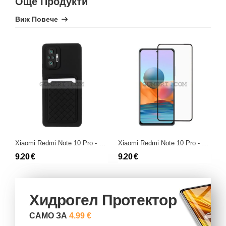
Още Продукти
Виж Повече
Xiaomi Redmi Note 10 Pro - Гръб със Защита на Камерата
Xiaomi Redmi Note 10 Pro - Протектор за Целия Екран
9.20 €
9.20 €
5
Хидрогел Протектор
САМО ЗА
4.99 €