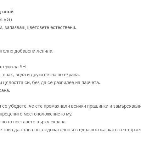
 слой
3LVG)
м, запазващ цветовете естествени.
ително добавени лепила.
атериала 9Н.
прах, вода и други петна по екрана.
 цялостта си, без да се разпилее на парчета.
рана.
се убедете, че сте премахнали всички прашинки и замърсявани
прецените местоположението му.
о го поставете върху екрана.
това да става последователно и в една посока, като се старае