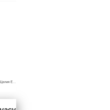
Xiaomi 12S - Стъклен Протектор за Целия Екран - Full Glue
Противоударен Мек Гръб с Ринг за Xiaomi Redmi 9AT
10.22 €
7.66 €
ivacy