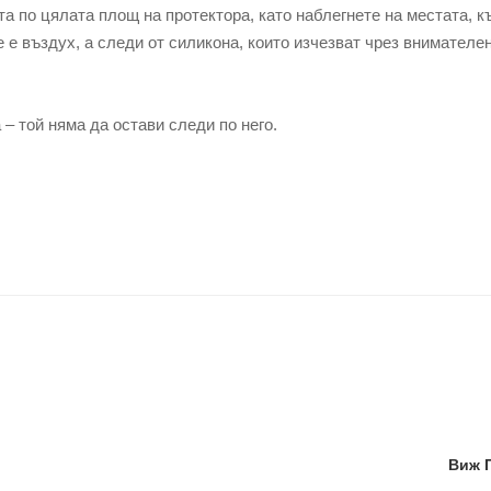
по цялата площ на протектора, като наблегнете на местата, к
е е въздух, а следи от силикона, които изчезват чрез внимателе
 той няма да остави следи по него.
Виж 