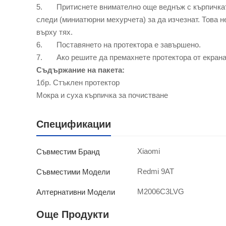
5. Притиснете внимателно още веднъж с кърпичката 
следи (миниатюрни мехурчета) за да изчезнат. Това н
върху тях.
6. Поставянето на протектора е завършено.
7. Ако решите да премахнете протектора от екрана –
Съдържание на пакета:
1бр. Стъклен протектор
Мокра и суха кърпичка за почистване
Спецификации
Xiaomi
Съвместим Бранд
Redmi 9AT
Съвместими Модели
M2006C3LVG
Алтернативни Модели
Още Продукти