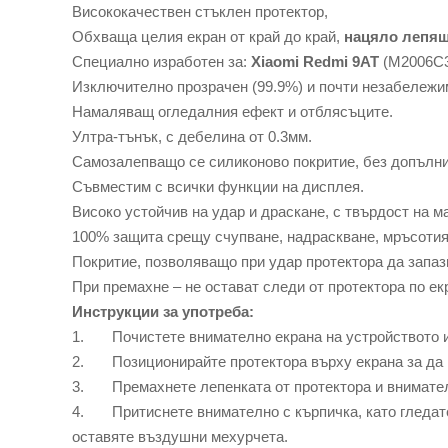
Висококачествен стъклен протектор,
Обхваща целия екран от край до край,
нацяло лепящ
Специално изработен за:
Xiaomi Redmi 9AT
(M2006C
Изключително прозрачен (99.9%) и почти незабележи
Намаляващ огледалния ефект и отблясъците.
Ултра-тънък, с дебелина от 0.3мм.
Самозалепващо се силиконово покритие, без допълн
Съвместим с всички функции на дисплея.
Високо устойчив на удар и драскане, с твърдост на м
100% защита срещу счупване, надраскване, мръсотия, 
Покритие, позволяващо при удар протектора да запази
При премахне – не остават следи от протектора по ек
Инструкции за употреба:
1. Почистете внимателно екрана на устройството и 
2. Позиционирайте протектора върху екрана за да 
3. Премахнете лепенката от протектора и внимателн
4. Притиснете внимателно с кърпичка, като гледате 
оставяте въздушни мехурчета.