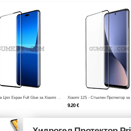
Протектор за Цял Екран Full Glue за Xiaomi 13 Lite
9.20 €
Хидрогел Протектор Pr