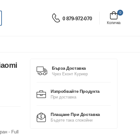
0
0 879-972-070
Количка
iaomi
Бърза Доставка
Чрез Еконт Куриер
Изпробвайте Продукта
При доставка
Плащане При Доставка
Бъдете така спокойни
ан - Full