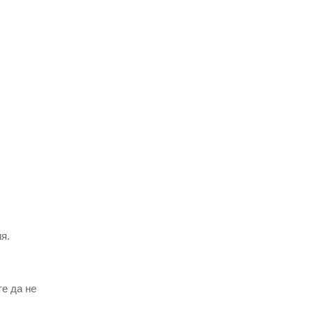
я.
те да не