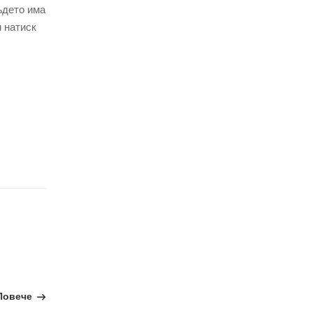
ъдето има
н натиск
Повече