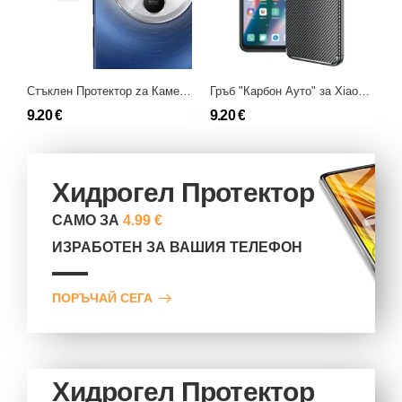
Стъклен Протектор zа Камера nа Xiaomi Redmi 14C
Гръб "Карбон Ауто" за Xiaomi Redmi 14C
9.20 €
9.20 €
1
Хидрогел Протектор
САМО ЗА
4.99 €
ИЗРАБОТЕН ЗА ВАШИЯ ТЕЛЕФОН
ПОРЪЧАЙ СЕГА
Хидрогел Протектор