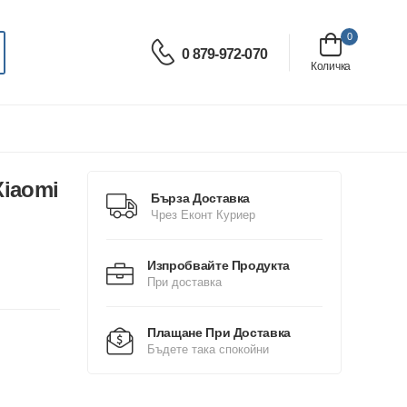
0
0 879-972-070
Количка
Xiaomi
Бърза Доставка
Чрез Еконт Куриер
Изпробвайте Продукта
При доставка
Плащане При Доставка
Бъдете така спокойни