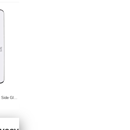
Стъклен Протектор за Целия Екран Side Glue за Xiaomi Poco X7