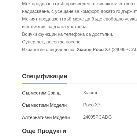
Мек предпазен гръб,произведен от висококачествен с
надраскване, с усещане за комфорт, докато го държит
Мекият предпазен гръб може да бъде свободно усукан
издръжлив, за дълга употреба.
Всички функции на телефона са достъпни.
Супер лек, лесен за носене.
Изработен специално за:
Xiaomi Poco X7
(24095PCA
Спецификации
Xiaomi
Съвместим Бранд
Poco X7
Съвместими Модели
24095PCADG
Алтернативни Модели
Още Продукти