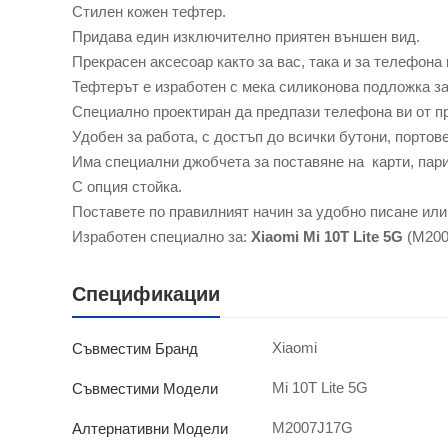
Стилен кожен тефтер.
Придава един изключително приятен външен вид.
Прекрасен аксесоар както за вас, така и за телефона 
Тефтерът е изработен с мека силиконова подложка з
Специално проектиран да предпази телефона ви от пр
Удобен за работа, с достъп до всички бутони, портов
Има специални джобчета за поставяне на карти, пари
С опция стойка.
Поставете по правилният начин за удобно писане или
Изработен специално за:
Xiaomi Mi 10T Lite 5G
(M200
Спецификации
Xiaomi
Съвместим Бранд
Mi 10T Lite 5G
Съвместими Модели
M2007J17G
Алтернативни Модели