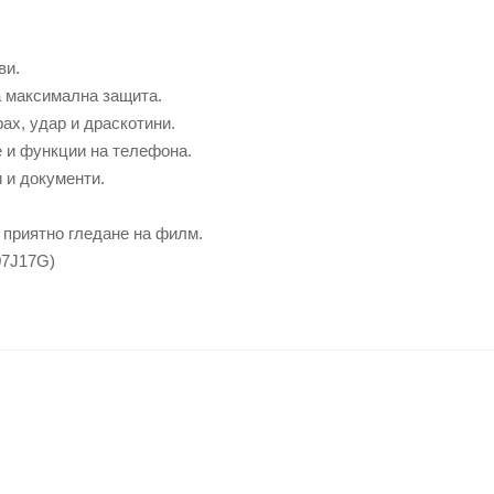
ви.
а максимална защита.
ах, удар и драскотини.
е и функции на телефона.
 и документи.
 приятно гледане на филм.
7J17G)