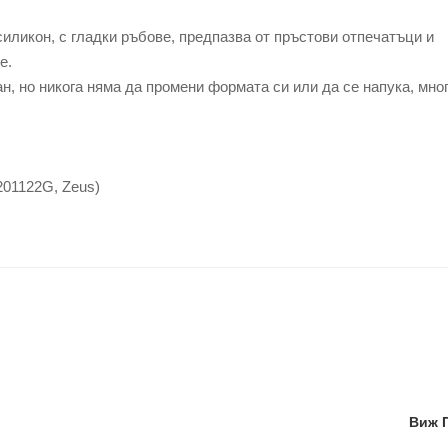
иликон, с гладки ръбове, предпазва от пръстови отпечатъци и
е.
, но никога няма да промени формата си или да се напука, мно
201122G, Zeus)
Виж 