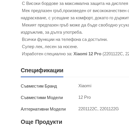
С Високи бордове за максимална защита на дисплея
Мек предпазен гръб,произведен от висококачествен с
надраскване, с усещане за комфорт, докато го държит
Мекият предпазен гръб може да бъде свободно усукан
издръжлив, за дълга употреба.
Всички функции на телефона са достъпни.
Супер лек, лесен за носене.
Изработен специално за:
Xiaomi 12 Pro
(2201122C, 2
Спецификации
Xiaomi
Съвместим Бранд
12 Pro
Съвместими Модели
2201122C, 2201122G
Алтернативни Модели
Още Продукти