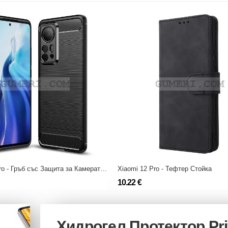
Xiaomi 12 Pro - Гръб със Защита за Камерата - Карбон Шарк
Xiaomi 12 Pro - Тефтер Стойка
10.22 €
Хидрогел Протектор Pr