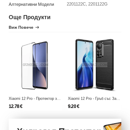
2201122C, 2201122G
Алтернативни Модели
Още Продукти
Виж Повече
Xiaomi 12 Pro - Протектор за Целия Екран - Full Glue
Xiaomi 12 Pro - Гръб със Защита за Камерата - Карбон Шарк
12.78 €
9.20 €
7