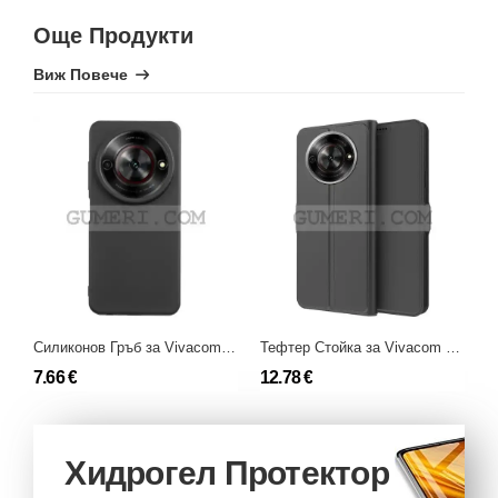
Още Продукти
Виж Повече
Силиконов Гръб за Vivacom 5G Pro
Тефтер Стойка за Vivacom 5G Pro
7.66 €
12.78 €
1
Хидрогел Протектор