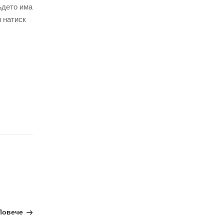
ъдето има
н натиск
Повече