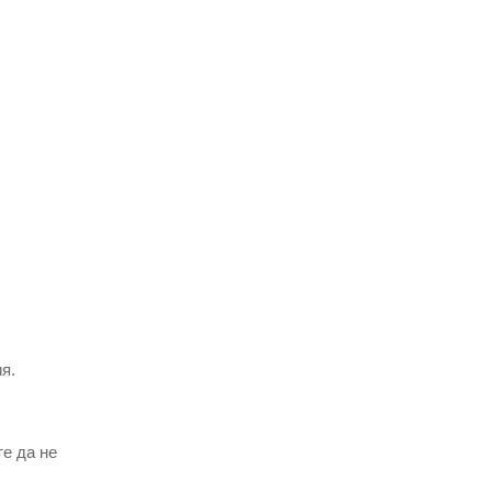
я.
те да не