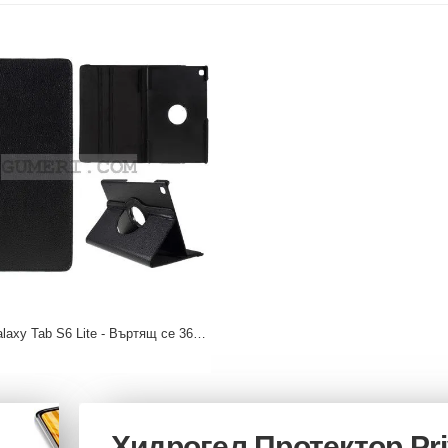
Samsung Galaxy Tab S6 Lite - Въртящ се 360° Калъф
Хидрогел Протектор Pr