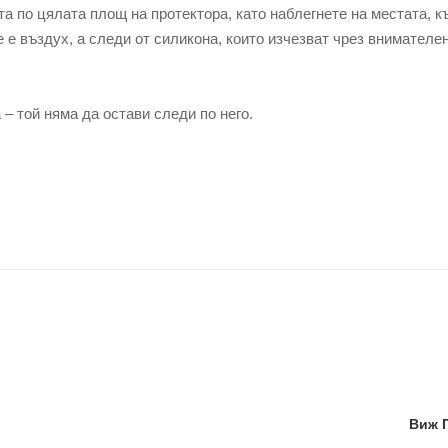
по цялата площ на протектора, като наблегнете на местата, к
е е въздух, а следи от силикона, които изчезват чрез внимателе
 той няма да остави следи по него.
Виж 