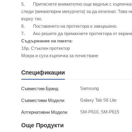
5. Притиснете внимателно още веднъж с кърпичката 
следи (миниатюрни мехурчета) за да изчезнат. Това н
върху тях.
6. Поставянето на протектора е завършено.
7. Ако решите да премахнете протектора от екрана –
Съдържание на пакета:
1бр. Стъклен протектор
Мокра и суха кърпичка за почистване
Спецификации
Samsung
Съвместим Бранд
Galaxy Tab S6 Lite
Съвместими Модели
SM-P610, SM-P615
Алтернативни Модели
Още Продукти