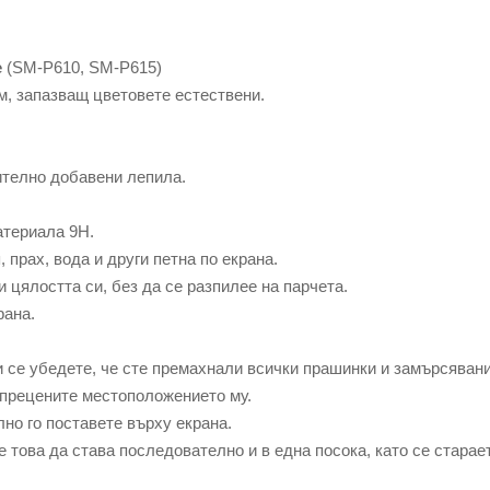
e
(SM-P610, SM-P615)
м, запазващ цветовете естествени.
ително добавени лепила.
атериала 9Н.
прах, вода и други петна по екрана.
 цялостта си, без да се разпилее на парчета.
рана.
се убедете, че сте премахнали всички прашинки и замърсявани
прецените местоположението му.
о го поставете върху екрана.
това да става последователно и в една посока, като се старае