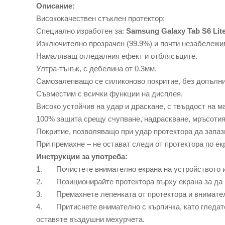
Описание:
Висококачествен стъклен протектор:
Специално изработен за:
Samsung Galaxy Tab S6 Lit
Изключително прозрачен (99.9%) и почти незабележи
Намаляващ огледалния ефект и отблясъците.
Ултра-тънък, с дебелина от 0.3мм.
Самозалепващо се силиконово покритие, без допълн
Съвместим с всички функции на дисплея.
Високо устойчив на удар и драскане, с твърдост на м
100% защита срещу счупване, надраскване, мръсотия, 
Покритие, позволяващо при удар протектора да запази
При премахне – не остават следи от протектора по ек
Инструкции за употреба:
1. Почистете внимателно екрана на устройството и 
2. Позиционирайте протектора върху екрана за да 
3. Премахнете лепенката от протектора и внимателн
4. Притиснете внимателно с кърпичка, като гледате 
оставяте въздушни мехурчета.