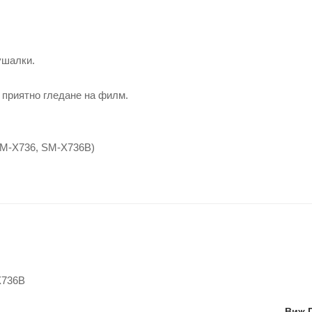
ушалки.
 приятно гледане на филм.
SM-X736, SM-X736B)
X736B
Виж 