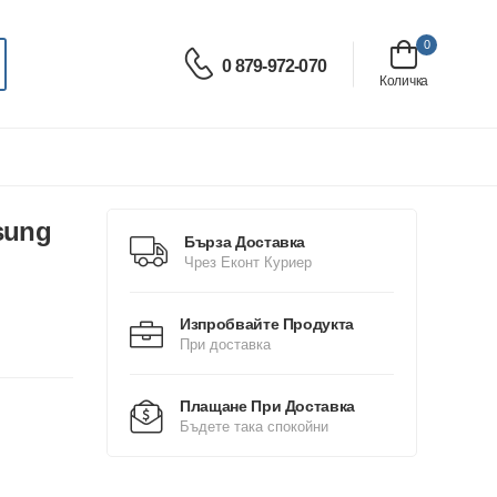
0
0 879-972-070
Количка
sung
Бърза Доставка
Чрез Еконт Куриер
Изпробвайте Продукта
При доставка
Плащане При Доставка
Бъдете така спокойни