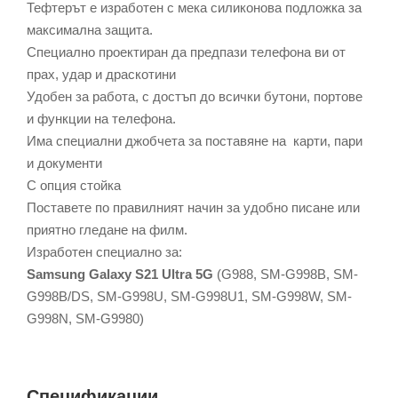
Тефтерът е изработен с мека силиконова подложка за
максимална защита.
Специално проектиран да предпази телефона ви от
прах, удар и драскотини
Удобен за работа, с достъп до всички бутони, портове
и функции на телефона.
Има специални джобчета за поставяне на карти, пари
и документи
С опция стойка
Поставете по правилният начин за удобно писане или
приятно гледане на филм.
Изработен специално за:
Samsung Galaxy S21 Ultra 5G
(G988, SM-G998B, SM-
G998B/DS, SM-G998U, SM-G998U1, SM-G998W, SM-
G998N, SM-G9980)
Спецификации