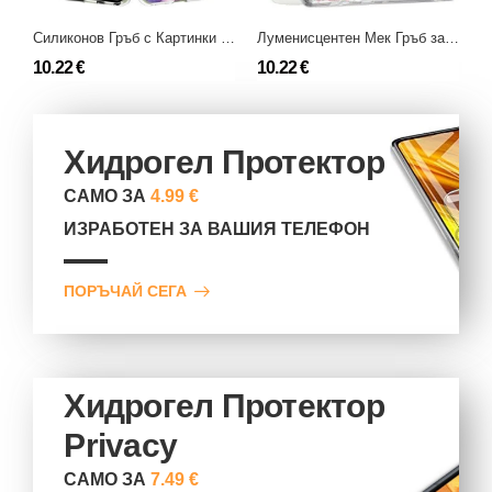
Силиконов Гръб с Картинки за Samsung Galaxy S21 FE
Луменисцентен Мек Гръб за Samsung Galaxy S21 FE
10.22 €
10.22 €
6
Хидрогел Протектор
САМО ЗА
4.99 €
ИЗРАБОТЕН ЗА ВАШИЯ ТЕЛЕФОН
ПОРЪЧАЙ СЕГА
Хидрогел Протектор
Privacy
САМО ЗА
7.49 €