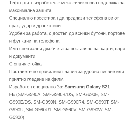
Тефтерът е изработен с мека силиконова подложка за
максимална защита.
Специално проектиран да предпази телефона ви от
прах, удар и драскотини
Удобен за работа, с достъп до всички бутони, портове
и функции на телефона.
Има специални джобчета за поставяне на карти, пари
и документи
С опция стойка
Поставете по правилният начин за удобно писане или
приятно гледане на филм.
Изработен специално За:
Samsung Galaxy S21
FE
(SM-G990A, SM-G990B/DS, SM-G990E, SM-
G990E/DS, SM-G990N, SM-G990R4, SM-G990T, SM-
G990U, SM-G990U1, SM-G990V, SM-G990W, SM-
G9900)