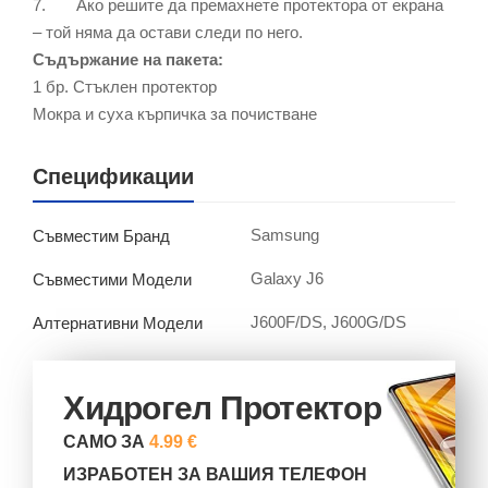
7. Ако решите да премахнете протектора от екрана
– той няма да остави следи по него.
Съдържание на пакета:
1 бр. Стъклен протектор
Мокра и суха кърпичка за почистване
Спецификации
Samsung
Съвместим Бранд
Galaxy J6
Съвместими Модели
J600F/DS, J600G/DS
Алтернативни Модели
Хидрогел Протектор
САМО ЗА
4.99 €
ИЗРАБОТЕН ЗА ВАШИЯ ТЕЛЕФОН