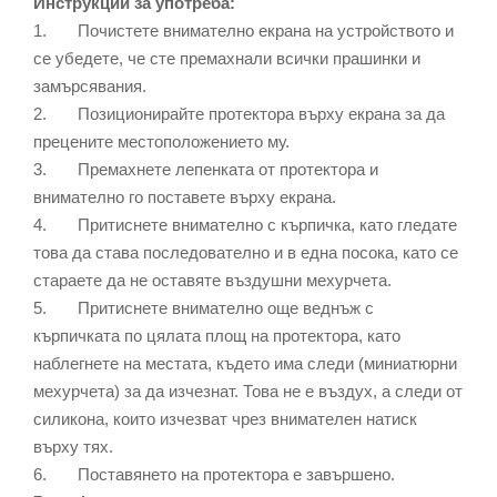
Инструкции за употреба:
1. Почистете внимателно екрана на устройството и
се убедете, че сте премахнали всички прашинки и
замърсявания.
2. Позиционирайте протектора върху екрана за да
прецените местоположението му.
3. Премахнете лепенката от протектора и
внимателно го поставете върху екрана.
4. Притиснете внимателно с кърпичка, като гледате
това да става последователно и в една посока, като се
стараете да не оставяте въздушни мехурчета.
5. Притиснете внимателно още веднъж с
кърпичката по цялата площ на протектора, като
наблегнете на местата, където има следи (миниатюрни
мехурчета) за да изчезнат. Това не е въздух, а следи от
силикона, които изчезват чрез внимателен натиск
върху тях.
6. Поставянето на протектора е завършено.