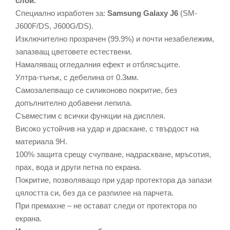
слой.
Специално изработен за:
Samsung Galaxy J6
(SM-
J600F/DS, J600G/DS).
Изключително прозрачен (99.9%) и почти незабележим,
запазващ цветовете естествени.
Намаляващ огледалния ефект и отблясъците.
Ултра-тънък, с дебелина от 0.3мм.
Самозалепващо се силиконово покритие, без
допълнително добавени лепила.
Съвместим с всички функции на дисплея.
Високо устойчив на удар и драскане, с твърдост на
материала 9Н.
100% защита срещу счупване, надраскване, мръсотия,
прах, вода и други петна по екрана.
Покритие, позволяващо при удар протектора да запази
цялостта си, без да се разпилее на парчета.
При премахне – не остават следи от протектора по
екрана.