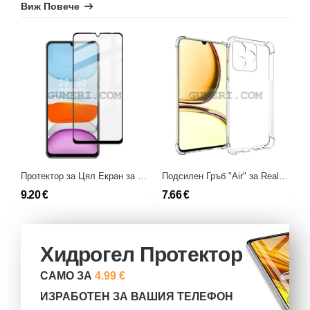
Виж Повече
Протектор за Цял Екран за Realme Note 50
Подсилен Гръб "Air" за Realme Note 50
9.20 €
7.66 €
1
Хидрогел Протектор
САМО ЗА
4.99 €
ИЗРАБОТЕН ЗА ВАШИЯ ТЕЛЕФОН