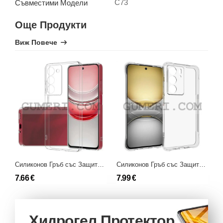
C73
Съвместими Модели
Още Продукти
Виж Повече
Силиконов Гръб със Защита за Камерата за Realme C73
Силиконов Гръб със Защита за Камерата за Realme C73
7.66 €
7.99 €
8
Хидрогел Протектор