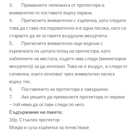
3. Премахнете лепенката от протектора и
внимателно го поставете върху екрана.
4. Притиснете внимателно с кърпичка, като гледате
това да става последователно и в една посока, като се
стараете да не оставяте въздушни мехурчета.
5. Притиснете внимателно още веднъж с
кърпичката по цялата площ на протектора, като
наблегнете на местата, където има следи (миниатюрни
мехурчета) за да изчезнат. Това не е въздух, а следи от
силикона, които изчезват чрез внимателен натиск
върху тях.
6. Поставянето на протектора е завършено.
7. Ако решите да премахнете протектора от екрана
– той няма да остави следи по него.
Съдържание на пакета:
1бр. Стъклен протектор
Мокра и суха кърпичка за почистване