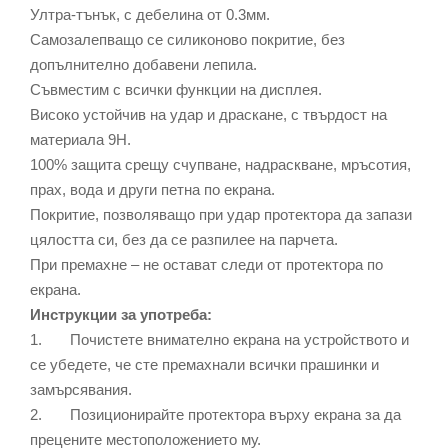
Ултра-тънък, с дебелина от 0.3мм.
Самозалепващо се силиконово покритие, без
допълнително добавени лепила.
Съвместим с всички функции на дисплея.
Високо устойчив на удар и драскане, с твърдост на
материала 9Н.
100% защита срещу счупване, надраскване, мръсотия,
прах, вода и други петна по екрана.
Покритие, позволяващо при удар протектора да запази
цялостта си, без да се разпилее на парчета.
При премахне – не остават следи от протектора по
екрана.
Инструкции за употреба:
1. Почистете внимателно екрана на устройството и
се убедете, че сте премахнали всички прашинки и
замърсявания.
2. Позиционирайте протектора върху екрана за да
прецените местоположението му.