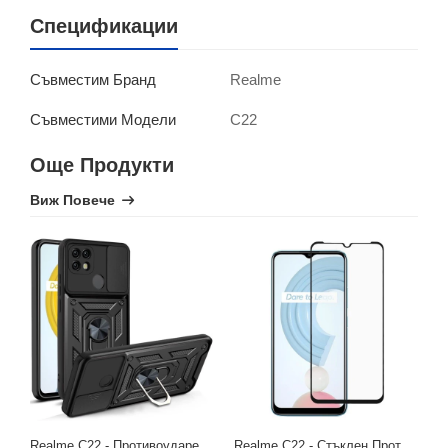
Спецификации
Realme
Съвместим Бранд
C22
Съвместими Модели
Още Продукти
Виж Повече
Realme C22 - Противоударен Хибриден Кейс със Защита за Камерата
Realme C22 - Стъклен Протектор за Целия Екран
R