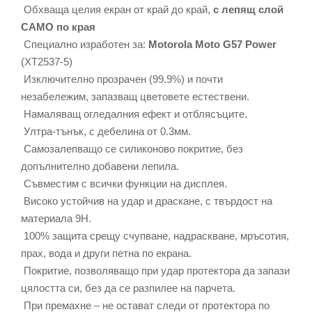
Обхваща целия екран от край до край,
с лепящ слой
САМО по края
Специално изработен за:
Motorola Moto G57 Power
(XT2537-5)
Изключително прозрачен (99.9%) и почти
незабележим, запазващ цветовете естествени.
Намаляващ огледалния ефект и отблясъците.
Ултра-тънък, с дебелина от 0.3мм.
Самозалепващо се силиконово покритие, без
допълнително добавени лепила.
Съвместим с всички функции на дисплея.
Високо устойчив на удар и драскане, с твърдост на
материала 9Н.
100% защита срещу счупване, надраскване, мръсотия,
прах, вода и други петна по екрана.
Покритие, позволяващо при удар протектора да запази
цялостта си, без да се разпилее на парчета.
При премахне – не остават следи от протектора по