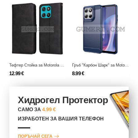
Тефтер Стойка за Motorola Moto G57 Power
Гръб "Карбон Шарк" за Motorola Moto G57 Power
12.99 €
8.99 €
7
Хидрогел Протектор
САМО ЗА
4.99 €
ИЗРАБОТЕН ЗА ВАШИЯ ТЕЛЕФОН
ПОРЪЧАЙ СЕГА