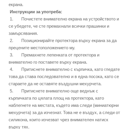
екрана.
Инструкции за употреба:
1. Почистете внимателно екрана на устройството и
се убедете, че сте премахнали всички прашинки и
замърсявания.
2. Позиционирайте протектора върху екрана за да
прецените местоположението му.
3. Премахнете лепенката от протектора и
внимателно го поставете върху екрана.
4. Притиснете внимателно с кърпичка, като гледате
това да става последователно и в една посока, като се
стараете да не оставяте въздушни мехурчета.
5. Притиснете внимателно още веднъж с
кърпичката по цялата площ на протектора, като
наблегнете на местата, където има следи (миниатюрни
мехурчета) за да изчезнат. Това не е въздух, а следи от
силикона, които изчезват чрез внимателен натиск
върху тях.