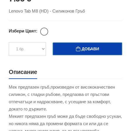
Lenovo Tab M8 (HD) - Силиконов Гръб
Избери Цвят:
ДОБАВИ
Описание
Мек предпазен гръб,произведен от висококачествен
силикон, с гладки ръбове, предпазва от пръстови
отпечатъци и надраскване, с усещане за комфорт,
докато го държите.
Мекият предпазен гръб може да бъде свободно усукан,
но никога няма да промени формата си или да се
напука, много издръжлив, за дълга употреба.