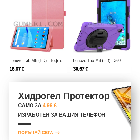
Lenovo Tab M8 (HD) - Тефтер Стойка
Lenovo Tab M8 (HD) - 360° Противоударен Калъф
16.87 €
30.67 €
9
Хидрогел Протектор
САМО ЗА
4.99 €
ИЗРАБОТЕН ЗА ВАШИЯ ТЕЛЕФОН
ПОРЪЧАЙ СЕГА