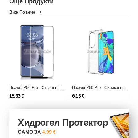
Още Продукти
Виж Повече
Huawei P50 Pro - Стъклен Протектор за Целия Екран - Full Glue
Huawei P50 Pro - Силиконов Гръб
15.33 €
6.13 €
7
Хидрогел Протектор
САМО ЗА
4.99 €