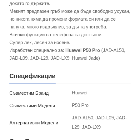
докато го държите.
Мекият предпазен гръб може да бъде свободно усукан,
но никога няма да промени формата си или да се
напука, много издръжлив, за дълга употреба.
Всички функции на телефона са достъпни.
Супер лек, лесен за носене.
Изработен специално за:
Huawei P50 Pro
(JAD-AL50,
JAD-L09, JAD-L29, JAD-LX9, Huawei Jade)
Спецификации
Huawei
Съвместим Бранд
P50 Pro
Съвместими Модели
JAD-AL50, JAD-L09, JAD-
Алтернативни Модели
L29, JAD-LX9