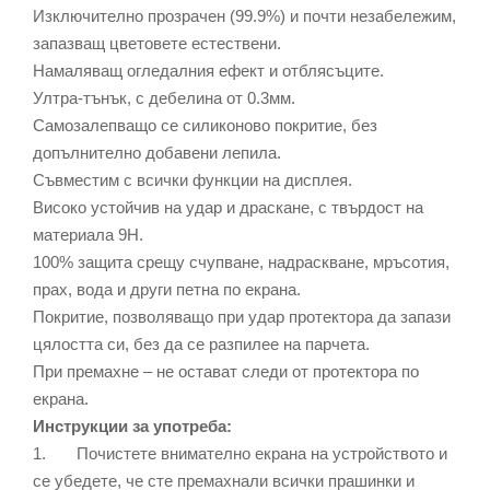
Изключително прозрачен (99.9%) и почти незабележим,
запазващ цветовете естествени.
Намаляващ огледалния ефект и отблясъците.
Ултра-тънък, с дебелина от 0.3мм.
Самозалепващо се силиконово покритие, без
допълнително добавени лепила.
Съвместим с всички функции на дисплея.
Високо устойчив на удар и драскане, с твърдост на
материала 9Н.
100% защита срещу счупване, надраскване, мръсотия,
прах, вода и други петна по екрана.
Покритие, позволяващо при удар протектора да запази
цялостта си, без да се разпилее на парчета.
При премахне – не остават следи от протектора по
екрана.
Инструкции за употреба:
1. Почистете внимателно екрана на устройството и
се убедете, че сте премахнали всички прашинки и