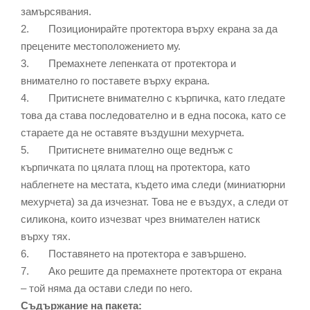
замърсявания.
2. Позиционирайте протектора върху екрана за да
прецените местоположението му.
3. Премахнете лепенката от протектора и
внимателно го поставете върху екрана.
4. Притиснете внимателно с кърпичка, като гледате
това да става последователно и в една посока, като се
стараете да не оставяте въздушни мехурчета.
5. Притиснете внимателно още веднъж с
кърпичката по цялата площ на протектора, като
наблегнете на местата, където има следи (миниатюрни
мехурчета) за да изчезнат. Това не е въздух, а следи от
силикона, които изчезват чрез внимателен натиск
върху тях.
6. Поставянето на протектора е завършено.
7. Ако решите да премахнете протектора от екрана
– той няма да остави следи по него.
Съдържание на пакета: