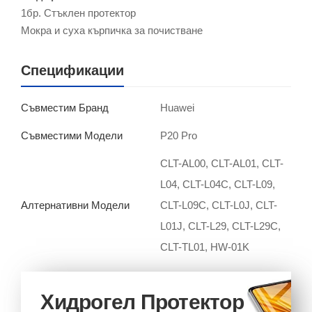
1бр. Стъклен протектор
Мокра и суха кърпичка за почистване
Спецификации
Huawei
Съвместим Бранд
P20 Pro
Съвместими Модели
CLT-AL00, CLT-AL01, CLT-
L04, CLT-L04C, CLT-L09,
CLT-L09C, CLT-L0J, CLT-
Алтернативни Модели
L01J, CLT-L29, CLT-L29C,
CLT-TL01, HW-01K
Хидрогел Протектор