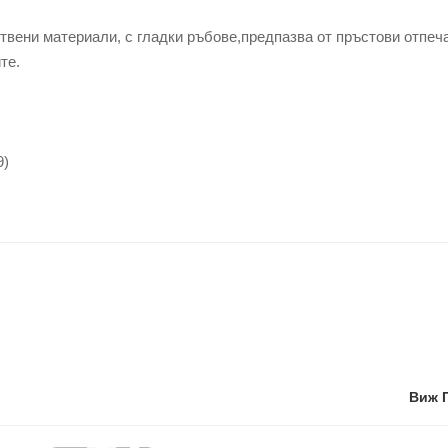
вени материали, с гладки ръбове,предпазва от пръстови отпеч
те.
9)
Виж 