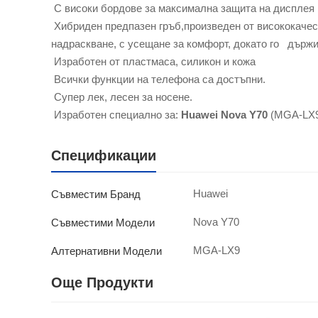
С високи бордове за максимална защита на дисплея
Хибриден предпазен гръб,произведен от висококачест
надраскване, с усещане за комфорт, докато го държи
Изработен от пластмаса, силикон и кожа
Всички функции на телефона са достъпни.
Супер лек, лесен за носене.
Изработен специално за:
Huawei Nova Y70
(MGA-LX
Спецификации
Huawei
Съвместим Бранд
Nova Y70
Съвместими Модели
MGA-LX9
Алтернативни Модели
Още Продукти