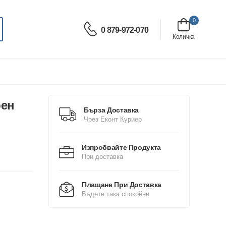
0
0 879-972-070
Количка
рен
Бърза Доставка
Чрез Еконт Куриер
Изпробвайте Продукта
При доставка
Плащане При Доставка
Бъдете така спокойни