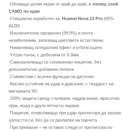
Обхваща целия екран от край до край,
с лепящ слой
САМО по края
Специално изработен за:
Huawei Nova 13 Pro
(MIS-
AL00)
Изключително прозрачен (99.9%) и почти
незабележим, запазващ цветовете естествени.
Намаляващ огледалния ефект и отблясъците.
Ултра-тънък, с дебелина от 0.3мм.
Самозалепващо се силиконово покритие, без
допълнително добавени лепила.
Съвместим с всички функции на дисплея.
Високо устойчив на удар и драскане, с твърдост на
материала 9Н.
100% защита срещу счупване, надраскване, мръсотия,
прах, вода и други петна по екрана.
Покритие, позволяващо при удар протектора да запази
цялостта си, без да се разпилее на парчета.
При премахне – не остават следи от протектора по