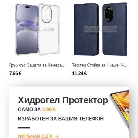
Гръб със Защита за Камерата за Huawei Nova 13 Pro
Тефтер Стойка за Huawei Nova 13 Pro
7.66 €
11.24 €
6
Хидрогел Протектор
САМО ЗА
4.99 €
ИЗРАБОТЕН ЗА ВАШИЯ ТЕЛЕФОН
ПОРЪЧАЙ СЕГА