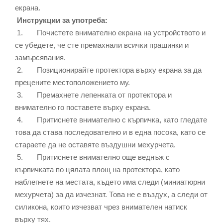
екрана.
Инструкции за употреба:
1. Почистете внимателно екрана на устройството и
се убедете, че сте премахнали всички прашинки и
замърсявания.
2. Позиционирайте протектора върху екрана за да
прецените местоположението му.
3. Премахнете лепенката от протектора и
внимателно го поставете върху екрана.
4. Притиснете внимателно с кърпичка, като гледате
това да става последователно и в една посока, като се
стараете да не оставяте въздушни мехурчета.
5. Притиснете внимателно още веднъж с
кърпичката по цялата площ на протектора, като
наблегнете на местата, където има следи (миниатюрни
мехурчета) за да изчезнат. Това не е въздух, а следи от
силикона, които изчезват чрез внимателен натиск
върху тях.