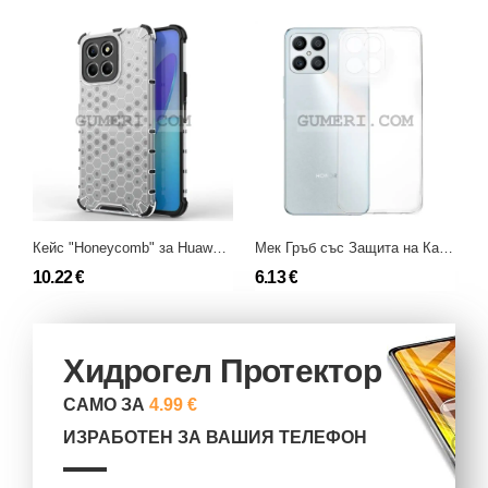
Кейс "Honeycomb" за Huawei Honor X6a
Мек Гръб със Защита на Камерата за Huawei Honor X6a
10.22 €
6.13 €
9
Хидрогел Протектор
САМО ЗА
4.99 €
ИЗРАБОТЕН ЗА ВАШИЯ ТЕЛЕФОН