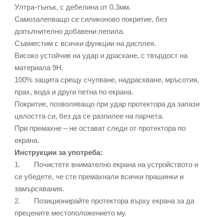
Ултра-тънък, с дебелина от 0.3мм.
Самозалепващо се силиконово покритие, без
допълнително добавени лепила.
Съвместим с всички функции на дисплея.
Високо устойчив на удар и драскане, с твърдост на
материала 9Н.
100% защита срещу счупване, надраскване, мръсотия,
прах, вода и други петна по екрана.
Покритие, позволяващо при удар протектора да запази
цялостта си, без да се разпилее на парчета.
При премахне – не остават следи от протектора по
екрана.
Инструкции за употреба:
1. Почистете внимателно екрана на устройството и
се убедете, че сте премахнали всички прашинки и
замърсявания.
2. Позиционирайте протектора върху екрана за да
прецените местоположението му.