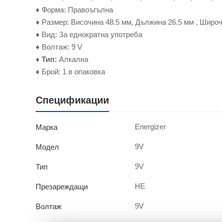
♦ Форма: Правоъгълна
♦ Размер: Височина 48.5 мм, Дължина 26.5 мм , Широч
♦ Вид: За еднократна употреба
♦ Волтаж: 9 V
♦
Тип:
Алкална
♦ Брой: 1 в опаковка
Спецификации
Energizer
Марка
9V
Модел
9V
Тип
НЕ
Презареждащи
9V
Волтаж