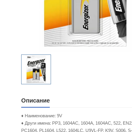
Описание
♦ Наименование: 9V
♦ Други имена: PP3, 1604AC, 1604A, 1604AC, 522, EN22,
PC1604, PL1604, L522, 1604LC, U9VL-FP, K9V, S006, S-0